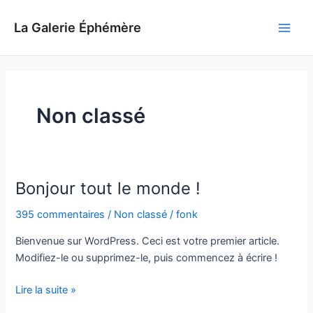
Aller
au
La Galerie Éphémère
Main
contenu
Men
Non classé
Bonjour tout le monde !
395 commentaires
/
Non classé
/
fonk
Bienvenue sur WordPress. Ceci est votre premier article.
Modifiez-le ou supprimez-le, puis commencez à écrire !
Bonjour
Lire la suite »
tout