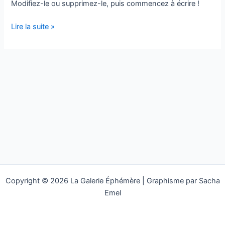
Modifiez-le ou supprimez-le, puis commencez à écrire !
Bonjour
Lire la suite »
tout
le
monde !
Copyright © 2026 La Galerie Éphémère | Graphisme par Sacha
Emel